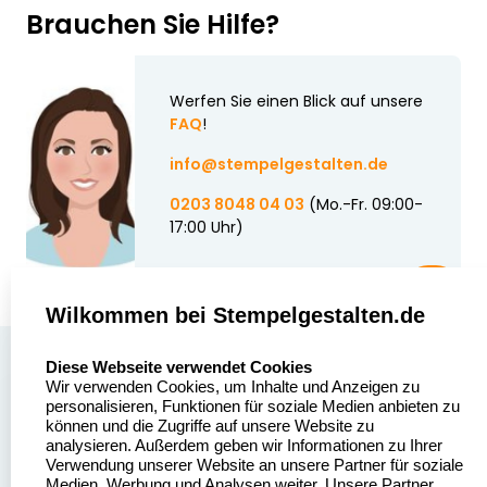
Brauchen Sie Hilfe?
Werfen Sie einen Blick auf unsere
FAQ
!
info@stempelgestalten.de
0203 8048 04 03
(Mo.-Fr. 09:00-
17:00 Uhr)
Wilkommen bei Stempelgestalten.de
select language
Über uns
Diese Webseite verwendet Cookies
Wir verwenden Cookies, um Inhalte und Anzeigen zu
Stempelgestalten.de
Sitemap
personalisieren, Funktionen für soziale Medien anbieten zu
Asterlager Straße 97
können und die Zugriffe auf unsere Website zu
Alle
47228 Duisburg
analysieren. Außerdem geben wir Informationen zu Ihrer
Stempelinformationen
Verwendung unserer Website an unsere Partner für soziale
Deutschland
Medien, Werbung und Analysen weiter. Unsere Partner