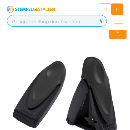
Chatten Sie 24/7 mit unserem
hilfreichen Chatbot
Kontakt
+49 2038 0480 403