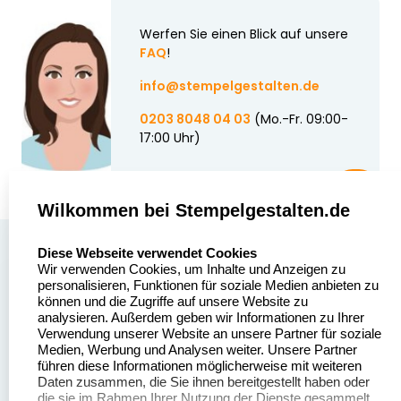
Werfen Sie einen Blick auf unsere
FAQ
!
info@stempelgestalten.de
0203 8048 04 03
(Mo.-Fr. 09:00-
17:00 Uhr)
Wilkommen bei Stempelgestalten.de
select language
Über uns
Diese Webseite verwendet Cookies
Wir verwenden Cookies, um Inhalte und Anzeigen zu
Stempelgestalten.de
Sitemap
personalisieren, Funktionen für soziale Medien anbieten zu
Asterlager Straße 97
können und die Zugriffe auf unsere Website zu
Alle
47228 Duisburg
analysieren. Außerdem geben wir Informationen zu Ihrer
Stempelinformationen
Verwendung unserer Website an unsere Partner für soziale
Deutschland
Medien, Werbung und Analysen weiter. Unsere Partner
führen diese Informationen möglicherweise mit weiteren
Daten zusammen, die Sie ihnen bereitgestellt haben oder
die sie im Rahmen Ihrer Nutzung der Dienste gesammelt