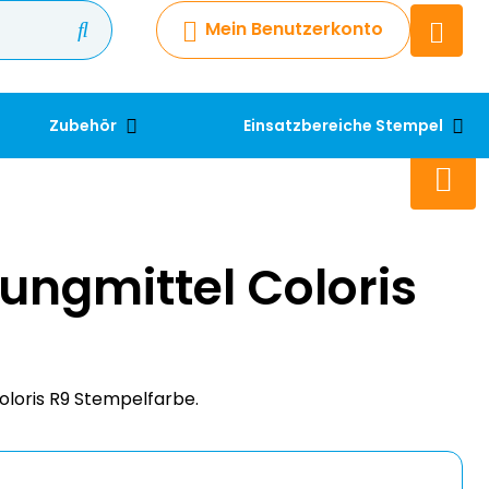
Mein Benutzerkonto
Chatbot
Chatten Sie 24/7 mit unserem
hilfreichen Chatbot
Zubehör
Einsatzbereiche Stempel
Kontakt
+49 2038 0480 403
ngmittel Coloris
oloris R9 Stempelfarbe.