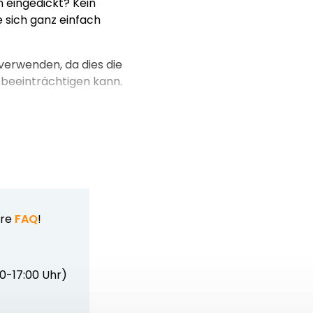
n eingedickt? Kein
 sich ganz einfach
 verwenden, da dies die
 beeinträchtigen kann.
ere
FAQ
!
00-17:00 Uhr)