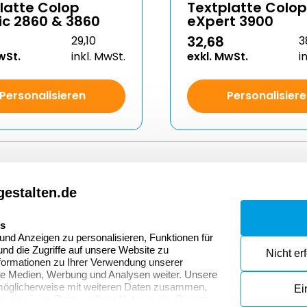
latte Colop
Textplatte Colop
ic 2860 & 3860
eXpert 3900
32,68
29,10
3
wSt.
inkl. MwSt.
exkl. MwSt.
i
Personalisieren
Personalisier
estalten.de
Dateivorgaben
Kont
Fragen & Antworten
Zahlu
es
nd Anzeigen zu personalisieren, Funktionen für
Datenschutzerklärung
Wider
nd die Zugriffe auf unsere Website zu
Nicht er
onen
formationen zu Ihrer Verwendung unserer
Widerrufsrecht
ale Medien, Werbung und Analysen weiter. Unsere
 möglicherweise mit weiteren Daten zusammen,
Ei
der die sie im Rahmen Ihrer Nutzung der Dienste