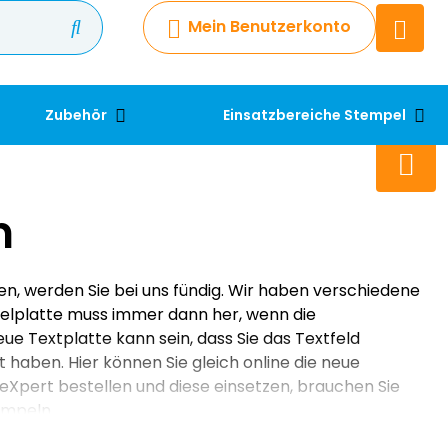
Mein Benutzerkonto
Chatbot
Chatten Sie 24/7 mit unserem
hilfreichen Chatbot
Zubehör
Einsatzbereiche Stempel
Kontakt
+49 2038 0480 403
n
n, werden Sie bei uns fündig. Wir haben verschiedene
lplatte muss immer dann her, wenn die
ue Textplatte kann sein, dass Sie das Textfeld
t haben. Hier können Sie gleich online die neue
eXpert bestellen und diese einsetzen, brauchen Sie
empeln.