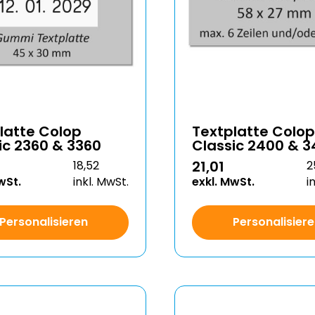
latte Colop
Textplatte Colop
ic 2360 & 3360
Classic 2400 & 
21,01
18,52
2
wSt.
inkl. MwSt.
exkl. MwSt.
i
Personalisieren
Personalisier