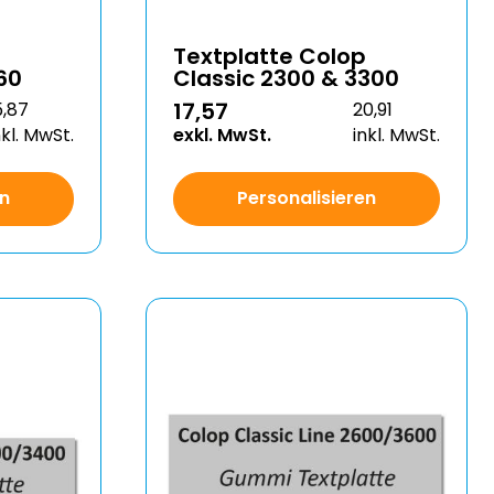
Textplatte Colop
60
Classic 2300 & 3300
17,57
5,87
20,91
nkl. MwSt.
exkl. MwSt.
inkl. MwSt.
en
Personalisieren