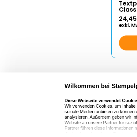
Textp
Class
24,45
exkl. M
Wilkommen bei Stempelg
Über uns
select language
Sitemap
Stempelgestalten.de
Diese Webseite verwendet Cooki
Wir verwenden Cookies, um Inhalte u
Asterlager Straße
Alle
soziale Medien anbieten zu können u
97
Stempelinformati
analysieren. Außerdem geben wir In
47228 Duisburg
Website an unsere Partner für sozi
Partner führen diese Informationen
Deutschland
die Sie ihnen bereitgestellt haben o