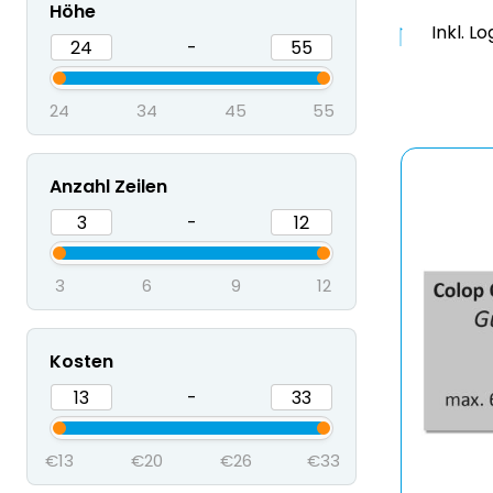
Höhe
Inkl. L
-
24
34
45
55
Anzahl Zeilen
-
3
6
9
12
Kosten
-
€13
€20
€26
€33