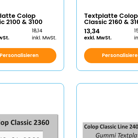
latte Colop
Textplatte Colop
ic 2100 & 3100
Classic 2160 & 31
13,34
18,14
1
wSt.
inkl. MwSt.
exkl. MwSt.
i
Personalisieren
Personalisier