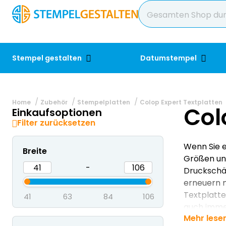
Stempel gestalten
Datumstempel
Home
Zubehör
Stempelplatten
Colop Expert Textplatten
Col
Einkaufsoptionen
Filter zurücksetzen
Wenn Sie e
Breite
Größen un
-
Druckschär
erneuern m
Textplatte
41
63
84
106
auch immer
Mehr lese