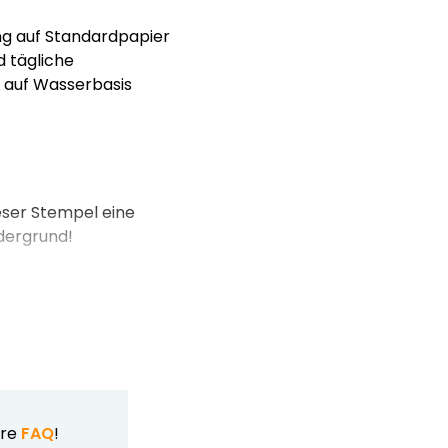
ung auf Standardpapier
 tägliche
e auf Wasserbasis
ieser Stempel eine
dergrund!
ere
FAQ
!