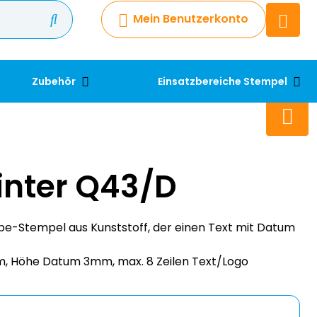
Mein Benutzerkonto
Chatbot
Chatten Sie 24/7 mit unserem
hilfreichen Chatbot
Zubehör
Einsatzbereiche Stempel
Kontakt
+49 2038 0480 403
inter Q43/D
be-Stempel aus Kunststoff, der einen Text mit Datum
 Höhe Datum 3mm, max. 8 Zeilen Text/Logo