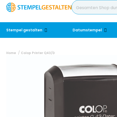
Stempel gestalten
Datumstempel
Home
Colop Printer Q43/D