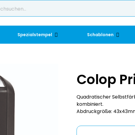
Spezialstempel
Schablonen
Colop Pr
Quadratischer Selbstfär
kombiniert.
Abdruckgröße: 43x43mm,
Abdruckfarbe