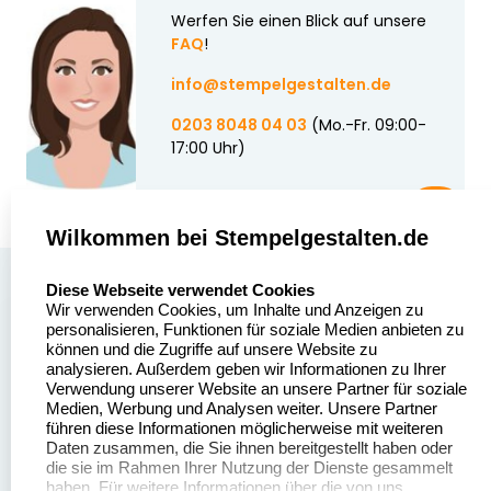
Werfen Sie einen Blick auf unsere
FAQ
!
info@stempelgestalten.de
0203 8048 04 03
(Mo.-Fr. 09:00-
17:00 Uhr)
Wilkommen bei Stempelgestalten.de
select language
Über uns
Diese Webseite verwendet Cookies
Wir verwenden Cookies, um Inhalte und Anzeigen zu
Stempelgestalten.de
Sitemap
personalisieren, Funktionen für soziale Medien anbieten zu
Asterlager Straße 97
können und die Zugriffe auf unsere Website zu
Alle
47228 Duisburg
analysieren. Außerdem geben wir Informationen zu Ihrer
Stempelinformationen
Verwendung unserer Website an unsere Partner für soziale
Deutschland
Medien, Werbung und Analysen weiter. Unsere Partner
führen diese Informationen möglicherweise mit weiteren
Daten zusammen, die Sie ihnen bereitgestellt haben oder
die sie im Rahmen Ihrer Nutzung der Dienste gesammelt
haben. Für weitere Informationen über die von uns