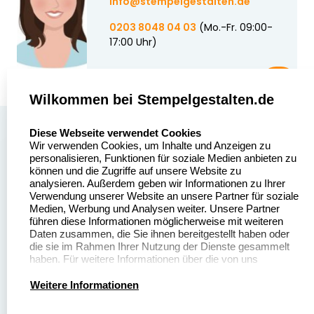
info@stempelgestalten.de
0203 8048 04 03
(Mo.-Fr. 09:00-
17:00 Uhr)
Wilkommen bei Stempelgestalten.de
select language
Über uns
Diese Webseite verwendet Cookies
Wir verwenden Cookies, um Inhalte und Anzeigen zu
Stempelgestalten.de
Sitemap
personalisieren, Funktionen für soziale Medien anbieten zu
Asterlager Straße 97
können und die Zugriffe auf unsere Website zu
Alle
47228 Duisburg
analysieren. Außerdem geben wir Informationen zu Ihrer
Stempelinformationen
Verwendung unserer Website an unsere Partner für soziale
Deutschland
Medien, Werbung und Analysen weiter. Unsere Partner
führen diese Informationen möglicherweise mit weiteren
Daten zusammen, die Sie ihnen bereitgestellt haben oder
die sie im Rahmen Ihrer Nutzung der Dienste gesammelt
haben. Für weitere Informationen über die von uns
erhobenen Daten verweisen wir Sie gerne auf unsere
Dateivorgaben
Kontakt
Datenschutzerklärung.
Weitere Informationen
Fragen & Antworten
Zahlung & Versand